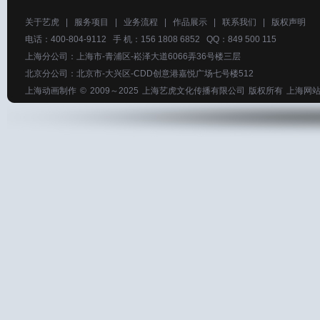
关于艺虎
|
服务项目
|
业务流程
|
作品展示
|
联系我们
|
版权声明
电话：400-804-9112 手 机：156 1808 6852 QQ：849 500 115
上海分公司：上海市-青浦区-崧泽大道6066弄36号楼三层
北京分公司：北京市-大兴区-CDD创意港嘉悦广场七号楼512
上海动画制作
© 2009～2025
上海艺虎文化传播有限公司
版权所有
上海网