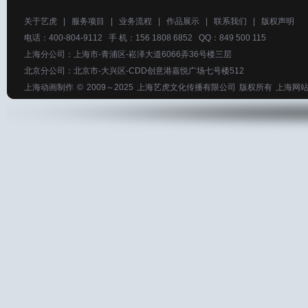
关于艺虎
|
服务项目
|
业务流程
|
作品展示
|
联系我们
|
版权声明
电话：400-804-9112 手 机：156 1808 6852 QQ：849 500 115
上海分公司：上海市-青浦区-崧泽大道6066弄36号楼三层
北京分公司：北京市-大兴区-CDD创意港嘉悦广场七号楼512
上海动画制作
© 2009～2025
上海艺虎文化传播有限公司
版权所有
上海网