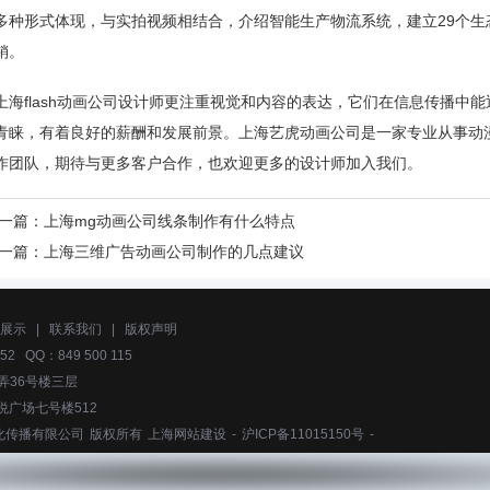
多种形式体现，与实拍视频相结合，介绍智能生产物流系统，建立29个生
销。
上海flash动画公司设计师更注重视觉和内容的表达，它们在信息传播中
青睐，有着良好的薪酬和发展前景。上海艺虎动画公司是一家专业从事动
作团队，期待与更多客户合作，也欢迎更多的设计师加入我们。
一篇：
上海mg动画公司线条制作有什么特点
一篇：
上海三维广告动画公司制作的几点建议
展示
|
联系我们
|
版权声明
52 QQ：849 500 115
弄36号楼三层
悦广场七号楼512
化传播有限公司
版权所有
上海网站建设
-
沪ICP备11015150号
-