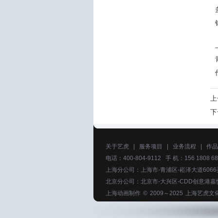
上
下
关于艺虎
|
服务项目
|
业务流程
|
作品
电话：400-804-9112 手 机：156 1808 68
上海分公司：上海市-青浦区-崧泽大道6066
北京分公司：北京市-大兴区-CDD创意港嘉
上海动画制作
© 2009～2025
上海艺虎文