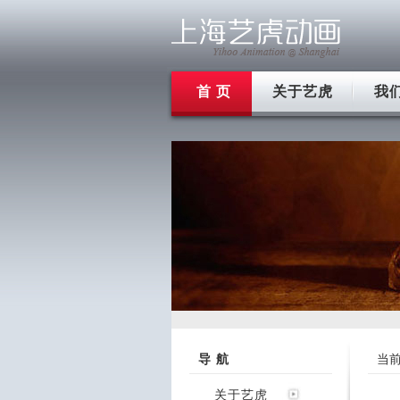
首 页
关于艺虎
我
导 航
当
关于艺虎