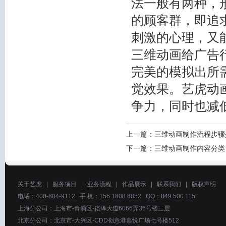
法一般有两种，
的顾客群，即追
刺激的心理，又
三维动画给广告
完美的模拟出所
觉效果。艺虎动
争力，同时也减
上一篇：
三维动画制作流程步骤
下一篇：
三维动画制作内容分类
关于艺虎
|
服务项目
|
业务流程
|
作品展示
|
联系我们
|
版权声明
电话：400-804-9112 手 机：156 1808 6852 QQ：849 500 115
上海分公司：上海市-青浦区-崧泽大道6066弄36号楼三层
北京分公司：北京市-大兴区-CDD创意港嘉悦广场七号楼512