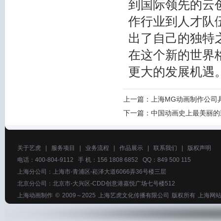
到国际领先的云
作行业到人才队
出了自己的独特
在这个新的世界
更大的发展机遇
上一篇：
上海MG动画制作公司
下一篇：
中国动画史上最美丽的
关于艺虎
|
服务项目
|
业务流程
|
作品展示
|
联系我们
|
版权声明
电话：400-804-9112 手 机：156 1808 6852 QQ：849 500 115
上海分公司：上海市-青浦区-崧泽大道6066弄36号楼三层
北京分公司：北京市-大兴区-CDD创意港嘉悦广场七号楼512
上海动画制作
© 2009～2025
上海艺虎文化传播有限公司
版权所有
上海网