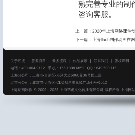
熟完善专业的制
咨询客服。
上一篇：
2020年上海网络课件
下一篇：
上海flash制作动画
关于艺虎
|
服务项目
|
业务流程
|
作品展示
|
联系我们
|
版权声明
电话：400-804-9112 手 机：156 1808 6852 QQ：849 500 115
上海分公司：上海市-青浦区-崧泽大道6066弄36号楼三层
北京分公司：北京市-大兴区-CDD创意港嘉悦广场七号楼512
上海动画制作
© 2009～2025
上海艺虎文化传播有限公司
版权所有
上海网