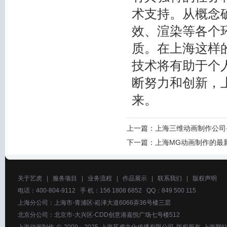
术支持。从概念
效、渲染等各个
质。在上海这样
技术将有助于个
断努力和创新，
来。
上一篇：
上海三维动画制作公司
下一篇：
上海MG动画制作的最
关于艺虎
|
服务项目
|
业务流程
|
作品展示
|
联系我们
|
版权声明
电话：400-804-9112 手 机：156 1808 6852 QQ：849 500 115
上海分公司：上海市-青浦区-崧泽大道6066弄36号楼三层
北京分公司：北京市-大兴区-CDD创意港嘉悦广场七号楼512