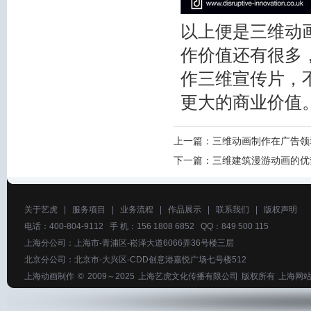
以上便是三维动
作价值还有很多
作三维宣传片，
更大的商业价值
上一篇：
三维动画制作在广告领
下一篇：
三维建筑漫游动画的优
关于艺虎
|
服务项目
|
业务流程
|
作品展示
|
联系我们
|
版权声明
电话：400-804-9112 手 机：156 1808 6852 QQ：849 500 115
上海分公司：上海市-青浦区-崧泽大道6066弄36号楼三层
北京分公司：北京市-大兴区-CDD创意港嘉悦广场七号楼512
上海动画制作
© 2009～2025
上海艺虎文化传播有限公司
版权所有
上海网