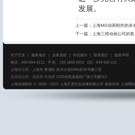
发展。
上一篇：
上海MG动画制作的未
下一篇：
上海三维动画公司的客
关于艺虎
|
服务项目
|
业务流程
|
作品展示
|
联系我们
|
版权声明
电话：400-804-9112 手 机：156 1808 6852 QQ：849 500 115
上海分公司：上海市-青浦区-崧泽大道6066弄36号楼三层
北京分公司：北京市-大兴区-CDD创意港嘉悦广场七号楼512
上海动画制作
© 2009～2025
上海艺虎文化传播有限公司
版权所有
上海网