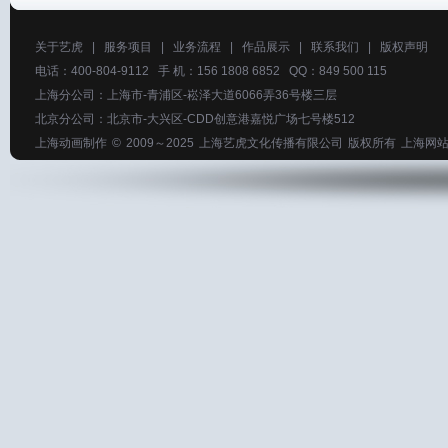
关于艺虎
|
服务项目
|
业务流程
|
作品展示
|
联系我们
|
版权声明
电话：400-804-9112 手 机：156 1808 6852 QQ：849 500 115
上海分公司：上海市-青浦区-崧泽大道6066弄36号楼三层
北京分公司：北京市-大兴区-CDD创意港嘉悦广场七号楼512
上海动画制作
© 2009～2025
上海艺虎文化传播有限公司
版权所有
上海网