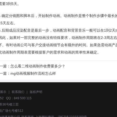
需要3到5天。
4.确定分镜图和脚本后，开始制作动画。动画制作是整个制作步骤中最长
15天左右。
5.后期成品渲染配音是最后一步，动画配音和背景音乐一般可以在1到2天
因此，如果对一部完整的动画没有特殊要求，动画制作周期将在2-3周左
下。有时动画公司与客户交接动画细节会有额外的时间。如果急需动画产
此动画制作周期表需要根据客户的需求和动画的简单性来确定。
一篇：
怎么看二维动画制作收费要多少？
一篇：
mg动画视频制作流程怎么样
展示
|
联系我们
|
版权声明
52 QQ：849 500 115
弄36号楼三层
悦广场七号楼512