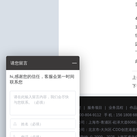
请您留言
hi,感谢您的信任，客服会第一时间
上
联系您
下
关于艺虎
|
服务项目
|
业务流程
|
作品
电话：400-804-9112 手 机：156 1808 68
上海分公司：上海市-青浦区-崧泽大道6066
北京分公司：北京市-大兴区-CDD创意港嘉