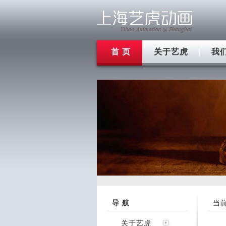
首 页
关于艺虎
我
导 航
当
关于艺虎