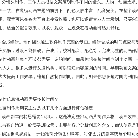
2.分镜头制作。工作人员根据文案策划制作不同的镜头。人物、动画效果
画一致。在遵循动画主题的前提下，配色大胆丰富，配音完美。在整个动
用。配音可以在各大平台上搜索收藏，也可以邀请专业人士录制。只要合
用。适当的配音效果可以吸引观众，让观众在看动画时感到舒服。
3.合成编辑。制作团队通过软件制作完整的动画。编辑合成的时间点应与
应流畅，过渡不能僵硬。合成后，校对配音、配色等，完成完整的动画作
制作动画的每个环节都需要一定的时间。如果你想在短时间内制作动画，
的人力。很多人进行头脑风暴，可以缩短内容策划的时间。早期动画文案
大大提高工作效率，缩短自然制作时间。因此，如果你想在短时间内制作
成。
制作信息流动画需要多长时间？
动画制作周期表主要从以下几个方面进行评估确定：
1.动画剧本的构思需要1到3天，这是决定整部动画片制作风格、动画效
2.与客户沟通一般需要1到2天，主要与客户分析创意的含义，确认创意
3.确定创意思路后，开始绘制分镜图和脚本。每张图片的副本或每个时间