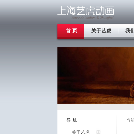
首 页
关于艺虎
我
导 航
当
关于艺虎