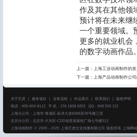
作及其在其他领
预计将在未来继
一个重要领域。
更多的就业机会
的数字动画作品
上一篇：
上海工业动画制作的发
下一篇：
上海产品动画制作公司
关于艺虎
|
服务项目
|
业务流程
|
作品展示
|
联系我们
|
版权声明
电话：400-804-9112 手 机：156 1808 6852 QQ：849 500 115
上海分公司：上海市-青浦区-崧泽大道6066弄36号楼三层
北京分公司：北京市-大兴区-CDD创意港嘉悦广场七号楼512
上海动画制作
© 2009～2025
上海艺虎文化传播有限公司
版权所有
上海网