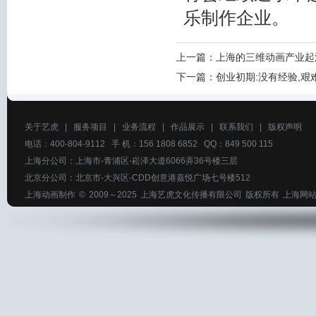
乐制作企业。
上一篇：
上海的三维动画产业起
下一篇：
创业初期:没有经验,艰
关于艺虎
|
服务项目
|
业务流程
|
作品展示
|
联系我们
|
版权声明
电话：400-804-9112 手 机：156 1808 6852 QQ：849 500 115
上海分公司：上海市-青浦区-崧泽大道6066弄36号楼三层
北京分公司：北京市-大兴区-CDD创意港嘉悦广场七号楼512
上海动画制作
© 2009～2025
上海艺虎文化传播有限公司
版权所有
上海网