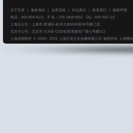
关于艺虎
|
服务项目
|
业务流程
|
作品展示
|
联系我们
|
版权声明
电话：400-804-9112 手 机：156 1808 6852 QQ：849 500 115
上海分公司：上海市-青浦区-崧泽大道6066弄36号楼三层
北京分公司：北京市-大兴区-CDD创意港嘉悦广场七号楼512
上海动画制作
© 2009～2025
上海艺虎文化传播有限公司
版权所有
上海网