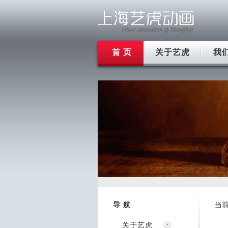
首 页
关于艺虎
我
导 航
当
关于艺虎