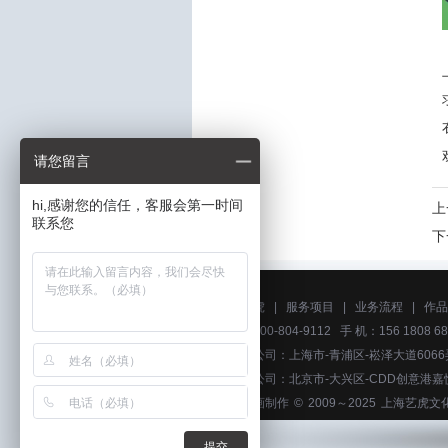
请您留言
hi,感谢您的信任，客服会第一时间
上
联系您
下
关于艺虎
|
服务项目
|
业务流程
|
作品
电话：400-804-9112 手 机：156 1808 68
上海分公司：上海市-青浦区-崧泽大道6066
北京分公司：北京市-大兴区-CDD创意港嘉
上海动画制作
© 2009～2025
上海艺虎文
提交