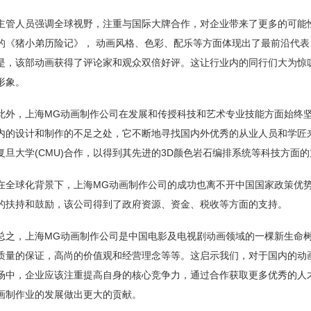
主管人员强调全球视野，注重与国际大牌合作，对企业带来了更多的可能性
的《猪小弟历险记》， 动画风格、色彩、配乐等方面体现出了最前沿代表 
是，该部动画获得了评论家和观众双倍好评。这让行业内的同行们大为惊
形象。
此外，上海MG动画制作公司在发展和传授科技和艺术专业技能方面始终
内的设计和制作的不足之处，它不断地寻找国内外优秀的从业人员和学匠
复旦大学(CMU)合作，以得到其先进的3D颜色岩石编排系统等科技方面
在全球化背景下，上海MG动画制作公司的成功也离不开中国国家政策优
的扶持和鼓励，该公司得到了政府资源、资金、税收等方面的支持。
总之，上海MG动画制作公司是中国电影及电视剧动画领域的一棵新生命
质量的保证，高尚的价值观和经营理念等等。这启示我们，对于国内的动
场中，企业应该注重提高自身的核心竞争力，通过合作获取更多优秀的人
画制作业的发展做出更大的贡献。