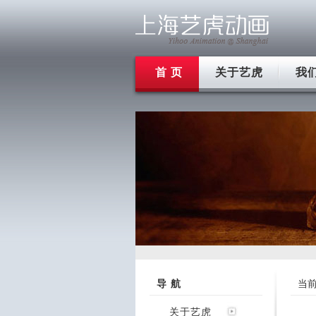
首 页
关于艺虎
我
导 航
当
关于艺虎