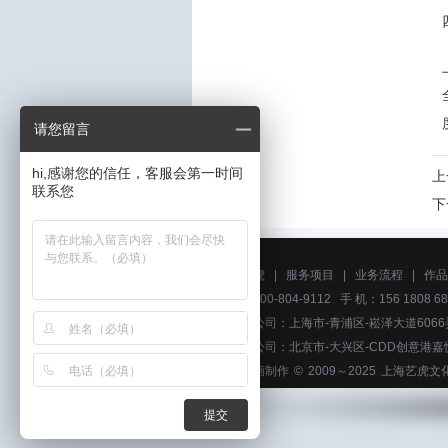
请您留言
hi,感谢您的信任，客服会第一时间
上
联系您
下
关于艺虎
|
服务项目
|
业务流程
|
作品
电话：400-804-9112 手 机：156 1808 68
上海分公司：上海市-青浦区-崧泽大道6066
北京分公司：北京市-大兴区-CDD创意港嘉
上海动画制作
© 2009～2025
上海艺虎文
提交