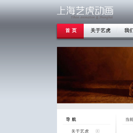
首 页
关于艺虎
我
导 航
当
关于艺虎