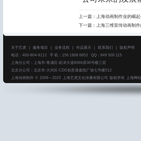
上一篇：
上海动画制作业的崛起
下一篇：
上海三维宣传动画制作
关于艺虎
|
服务项目
|
业务流程
|
作品展示
|
联系我们
|
版权声明
电话：400-804-9112 手 机：156 1808 6852 QQ：849 500 115
上海分公司：上海市-青浦区-崧泽大道6066弄36号楼三层
北京分公司：北京市-大兴区-CDD创意港嘉悦广场七号楼512
上海动画制作
© 2009～2025
上海艺虎文化传播有限公司
版权所有
上海网