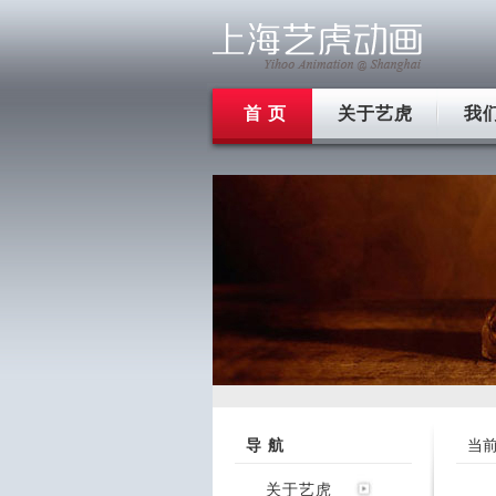
首 页
关于艺虎
我
导 航
当
关于艺虎