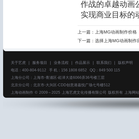
作战的卓越动画
实现商业目标的
上一篇：
上海MG动画制作价格
下一篇：
选择上海MG动画制作
关于艺虎
|
服务项目
|
业务流程
|
作品展示
|
联系我们
|
版权声明
电话：400-804-9112 手 机：156 1808 6852 QQ：849 500 115
上海分公司：上海市-青浦区-崧泽大道6066弄36号楼三层
北京分公司：北京市-大兴区-CDD创意港嘉悦广场七号楼512
上海动画制作
© 2009～2025
上海艺虎文化传播有限公司
版权所有
上海网