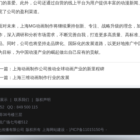
们的喜爱。此外，公司还通过自营的线上平台为用户提供丰富的动漫新闻
宽了公司的盈利渠道。
面对未来，上海MG动画制作将继续秉持创新、专注、战略升级的理念，
作，深入调研和分析市场需求，不断完善自我，打造更多高质量、高标准
品。同时，公司也将坚持走品牌化、国际化的发展道路，以更好地推广中
为目标，为中国动漫产业的崛起做出自己应有的贡献。
一篇：
上海动画制作公司推动全球动画产业的新里程碑
一篇：
上海三维动画制作行业的发展
展示
|
联系我们
|
版权声明
52 QQ：849 500 115
弄36号楼三层
悦广场七号楼512
化传播有限公司
版权所有
上海网站建设
-
沪ICP备11015150号
-