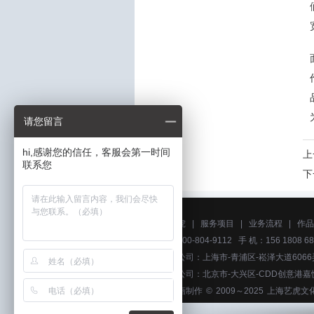
请您留言
hi,感谢您的信任，客服会第一时间
上
联系您
下
关于艺虎
|
服务项目
|
业务流程
|
作品
电话：400-804-9112 手 机：156 1808 68
上海分公司：上海市-青浦区-崧泽大道6066
北京分公司：北京市-大兴区-CDD创意港嘉
上海动画制作
© 2009～2025
上海艺虎文