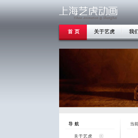
首 页
关于艺虎
我
导 航
当
关于艺虎