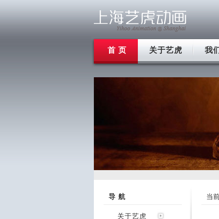
首 页
关于艺虎
我
导 航
当
关于艺虎