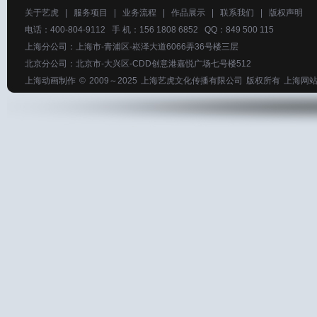
关于艺虎
|
服务项目
|
业务流程
|
作品展示
|
联系我们
|
版权声明
电话：400-804-9112 手 机：156 1808 6852 QQ：849 500 115
上海分公司：上海市-青浦区-崧泽大道6066弄36号楼三层
北京分公司：北京市-大兴区-CDD创意港嘉悦广场七号楼512
上海动画制作
© 2009～2025
上海艺虎文化传播有限公司
版权所有
上海网