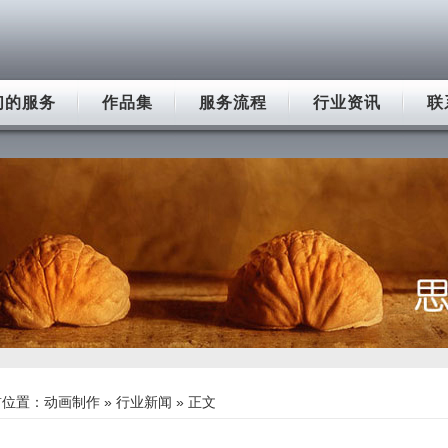
们的服务
作品集
服务流程
行业资讯
联
前位置：
动画制作
»
行业新闻
» 正文