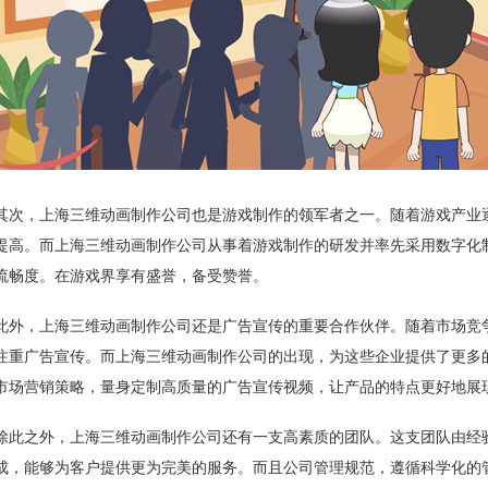
其次，上海三维动画制作公司也是游戏制作的领军者之一。随着游戏产业
提高。而上海三维动画制作公司从事着游戏制作的研发并率先采用数字化
流畅度。在游戏界享有盛誉，备受赞誉。
此外，上海三维动画制作公司还是广告宣传的重要合作伙伴。随着市场竞
注重广告宣传。而上海三维动画制作公司的出现，为这些企业提供了更多
市场营销策略，量身定制高质量的广告宣传视频，让产品的特点更好地展
除此之外，上海三维动画制作公司还有一支高素质的团队。这支团队由经
成，能够为客户提供更为完美的服务。而且公司管理规范，遵循科学化的