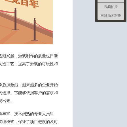
视频拍摄
三维动画制作
逐渐兴起，游戏制作的质量也日渐
制造工艺，提高了游戏的可玩性和
争愈加激烈，越来越多的企业开始
的选择。它能够依据客户的需求和
现出来。
验丰富、技术娴熟的专业人员组
管理模式，保证了项目进度的及时