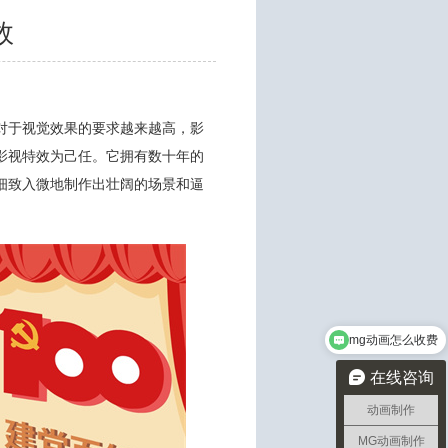
效
对于视觉效果的要求越来越高，影
影视特效为己任。它拥有数十年的
细致入微地制作出壮阔的场景和逼
mg动画怎么收费
需要做2分钟宣传动画需要多久
在线咨询
动画制作
MG动画制作