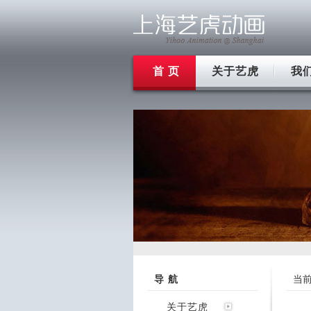
首 页
关于艺虎
我
导 航
当
关于艺虎