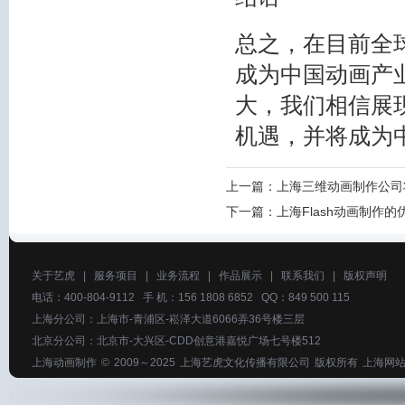
总之，在目前全
成为中国动画产
大，我们相信展
机遇，并将成为
上一篇：
上海三维动画制作公司
下一篇：
上海Flash动画制作的
关于艺虎
|
服务项目
|
业务流程
|
作品展示
|
联系我们
|
版权声明
电话：400-804-9112 手 机：156 1808 6852 QQ：849 500 115
上海分公司：上海市-青浦区-崧泽大道6066弄36号楼三层
北京分公司：北京市-大兴区-CDD创意港嘉悦广场七号楼512
上海动画制作
© 2009～2025
上海艺虎文化传播有限公司
版权所有
上海网