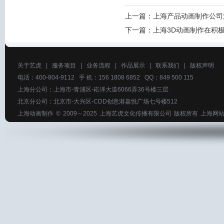
上一篇：
上海产品动画制作公司
下一篇：
上海3D动画制作在积
关于艺虎
|
服务项目
|
业务流程
|
作品展示
|
联系我们
|
版权声明
电话：400-804-9112 手 机：156 1808 6852 QQ：849 500 115
上海分公司：上海市-青浦区-崧泽大道6066弄36号楼三层
北京分公司：北京市-大兴区-CDD创意港嘉悦广场七号楼512
上海动画制作
© 2009～2025
上海艺虎文化传播有限公司
版权所有
上海网