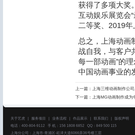
获得了多项大奖。
互动娱乐展览会“
二等奖、2019
总之，上海动画
战自我，与客户
每一部动画”的
中国动画事业的
上一篇：
上海三维动画制作公司
下一篇：
上海MG动画制作成为
关于艺虎
|
服务项目
|
业务流程
|
作品展示
|
联系我们
|
版权声明
电话：400-804-9112 手 机：156 1808 6852 QQ：849 500 115
上海分公司：上海市-青浦区-崧泽大道6066弄36号楼三层