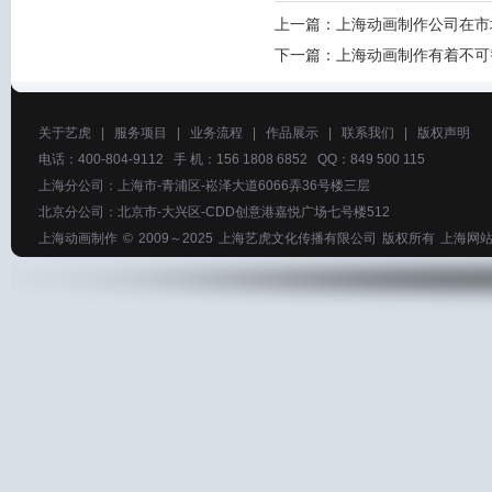
上一篇：
上海动画制作公司在市
下一篇：
上海动画制作有着不可
关于艺虎
|
服务项目
|
业务流程
|
作品展示
|
联系我们
|
版权声明
电话：400-804-9112 手 机：156 1808 6852 QQ：849 500 115
上海分公司：上海市-青浦区-崧泽大道6066弄36号楼三层
北京分公司：北京市-大兴区-CDD创意港嘉悦广场七号楼512
上海动画制作
© 2009～2025
上海艺虎文化传播有限公司
版权所有
上海网