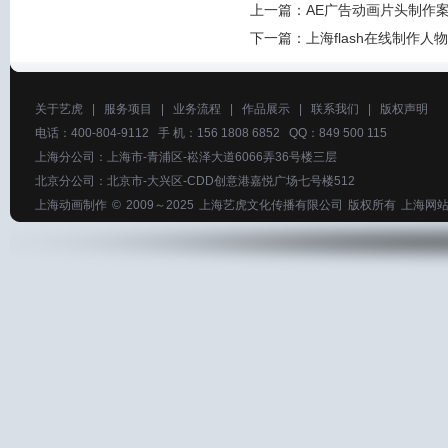
上一篇：
AE广告动画片头制作
下一篇：
上海flash在线制作
关于艺虎
|
服务项目
|
业务流程
|
作品展示
|
联系我们
|
版权声明
电话：400-804-9112 手 机：156 1808 6852 QQ：849 500 115
上海分公司：上海市-青浦区-崧泽大道6066弄36号楼三层
北京分公司：北京市-大兴区-CDD创意港嘉悦广场七号楼512
上海动画制作
© 2009～2025
上海艺虎文化传播有限公司
版权所有
上海网