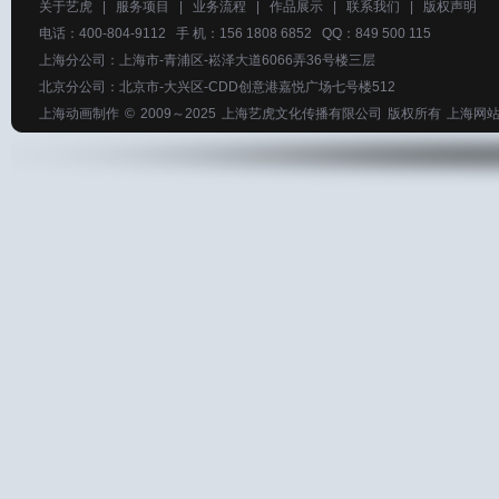
关于艺虎
|
服务项目
|
业务流程
|
作品展示
|
联系我们
|
版权声明
电话：400-804-9112 手 机：156 1808 6852 QQ：849 500 115
上海分公司：上海市-青浦区-崧泽大道6066弄36号楼三层
北京分公司：北京市-大兴区-CDD创意港嘉悦广场七号楼512
上海动画制作
© 2009～2025
上海艺虎文化传播有限公司
版权所有
上海网