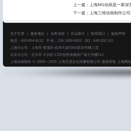
上一篇：
上海MG动画是一家深
下一篇：
上海三维动画制作公司
关于艺虎
|
服务项目
|
业务流程
|
作品展示
|
联系我们
|
版权声明
电话：400-804-9112 手 机：156 1808 6852 QQ：849 500 115
上海分公司：上海市-青浦区-崧泽大道6066弄36号楼三层
北京分公司：北京市-大兴区-CDD创意港嘉悦广场七号楼512
上海动画制作
© 2009～2025
上海艺虎文化传播有限公司
版权所有
上海网