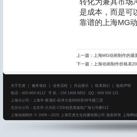
转化为兼具市场
是成本，而是可
靠谱的上海MG
上一篇：
上海MG动画制作的最
下一篇：
上海动画制作价格表20
关于艺虎
|
服务项目
|
业务流程
|
作品展示
|
联系我们
|
版权声明
电话：400-804-9112 手 机：156 1808 6852 QQ：849 500 115
上海分公司：上海市-青浦区-崧泽大道6066弄36号楼三层
北京分公司：北京市-大兴区-CDD创意港嘉悦广场七号楼512
上海动画制作
© 2009～2025
上海艺虎文化传播有限公司
版权所有
上海网