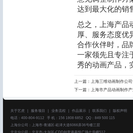
达到最大化的销
总之，上海产品
厚、服务态度优
合作伙伴时，品
一家领先且专注
秀的动画产品，
上一篇：
上海三维动画制作公司
下一篇：
上海市产品动画制作产
关于艺虎
|
服务项目
|
业务流程
|
作品展示
|
联系我们
|
版权声明
电话：400-804-9112 手 机：156 1808 6852 QQ：849 500 115
上海分公司：上海市-青浦区-崧泽大道6066弄36号楼三层
北京分公司：北京市-大兴区-CDD创意港嘉悦广场七号楼512