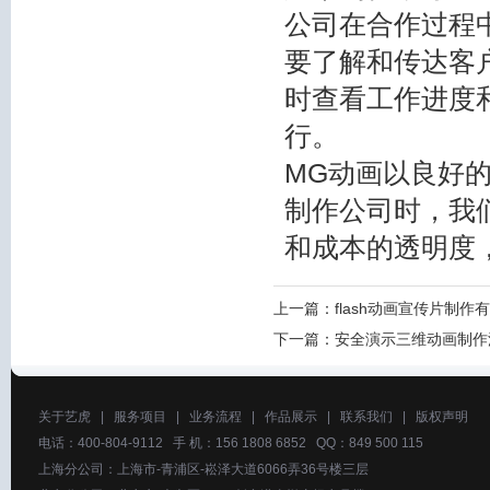
公司在合作过程
要了解和传达客
时查看工作进度
行。
MG动画以良好
制作公司时，我
和成本的透明度
上一篇：
flash动画宣传片制作
下一篇：
安全演示三维动画制作
关于艺虎
|
服务项目
|
业务流程
|
作品展示
|
联系我们
|
版权声明
电话：400-804-9112 手 机：156 1808 6852 QQ：849 500 115
上海分公司：上海市-青浦区-崧泽大道6066弄36号楼三层