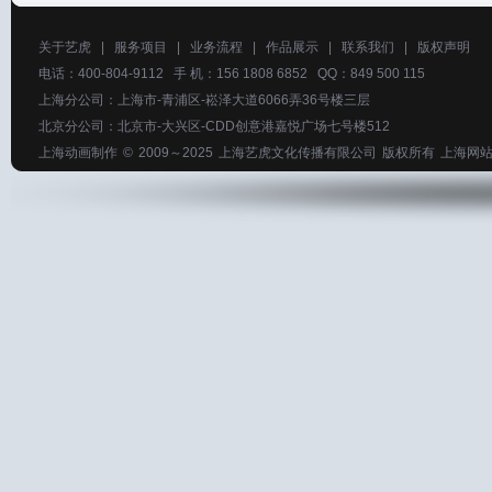
关于艺虎
|
服务项目
|
业务流程
|
作品展示
|
联系我们
|
版权声明
电话：400-804-9112 手 机：156 1808 6852 QQ：849 500 115
上海分公司：上海市-青浦区-崧泽大道6066弄36号楼三层
北京分公司：北京市-大兴区-CDD创意港嘉悦广场七号楼512
上海动画制作
© 2009～2025
上海艺虎文化传播有限公司
版权所有
上海网