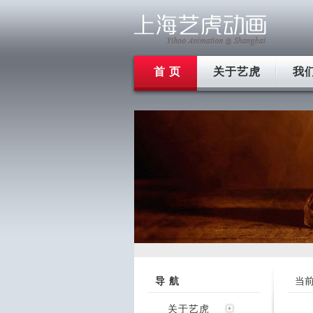
首 页
关于艺虎
我
导 航
当
关于艺虎