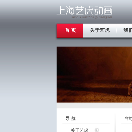
首 页
关于艺虎
我
导 航
当
关于艺虎