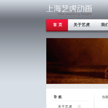
首 页
关于艺虎
我
导 航
当
关于艺虎