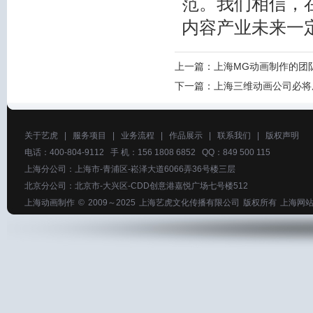
范。我们相信，
内容产业未来一
上一篇：
上海MG动画制作的团
下一篇：
上海三维动画公司必将
关于艺虎
|
服务项目
|
业务流程
|
作品展示
|
联系我们
|
版权声明
电话：400-804-9112 手 机：156 1808 6852 QQ：849 500 115
上海分公司：上海市-青浦区-崧泽大道6066弄36号楼三层
北京分公司：北京市-大兴区-CDD创意港嘉悦广场七号楼512
上海动画制作
© 2009～2025
上海艺虎文化传播有限公司
版权所有
上海网