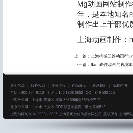
Mg动画网站制作
年，是本地知名
制作出上千部优
上海动画制作
：h
上一篇：
上海机械三维动画行业
下一篇：
flash课件动画的视觉
关于艺虎
|
服务项目
|
业务流程
|
作品展示
|
联系我们
|
版权声明
电话：400-804-9112 手 机：156 1808 6852 QQ：849 500 115
上海分公司：上海市-青浦区-崧泽大道6066弄36号楼三层
北京分公司：北京市-大兴区-CDD创意港嘉悦广场七号楼512
上海动画制作
© 2009～2025
上海艺虎文化传播有限公司
版权所有
上海网