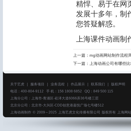
精悍、易于在网
发展十多年，制作
您答疑解惑。
上海课件动画制
上一篇：
mg动画网站制作流程
下一篇：
上海动画公司有哪些比
关于艺虎
|
服务项目
|
业务流程
|
作品展示
|
联系我们
|
版权声明
电话：400-804-9112 手 机：156 1808 6852 QQ：849 500 115
上海分公司：上海市-青浦区-崧泽大道6066弄36号楼三层
北京分公司：北京市-大兴区-CDD创意港嘉悦广场七号楼512
上海动画制作
© 2009～2025
上海艺虎文化传播有限公司
版权所有
上海网