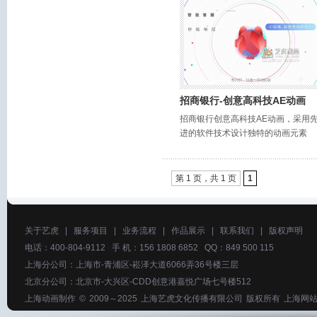
招商银行-创意高科技AE动画
招商银行创意高科技AE动画，采用
进的软件技术设计独特的动画元素
第 1 页，共 1 页
1
关于艺虎
|
服务项目
|
业务流程
|
作品展示
|
联系我们
|
版权声明
电话：400-804-9112 手 机：156 1808 6852 QQ：849 500 115
上海分公司：上海市-青浦区-崧泽大道6066弄36号楼三层
北京分公司：北京市-大兴区-CDD创意港嘉悦广场七号楼512
上海动画制作
© 2009～2025
上海艺虎文化传播有限公司
版权所有
上海网