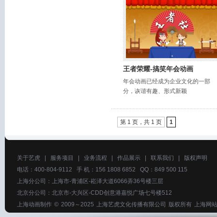
王者荣耀-搞笑年会动画
年会动画已经成为企业文化的一部
分，诙谐有趣、形式新颖
第 1 页，共 1 页
1
关于艺虎
|
服务项目
|
业务流程
|
作品展示
|
联系我们
|
版权声明
电话：400-804-9112 手 机：156 1808 6852 QQ：849 500 115
上海分公司：上海市-青浦区-崧泽大道6066弄36号楼三层
北京分公司：北京市-大兴区-CDD创意港嘉悦广场七号楼512
上海动画制作
© 2009～2025
上海艺虎文化传播有限公司
版权所有
上海网