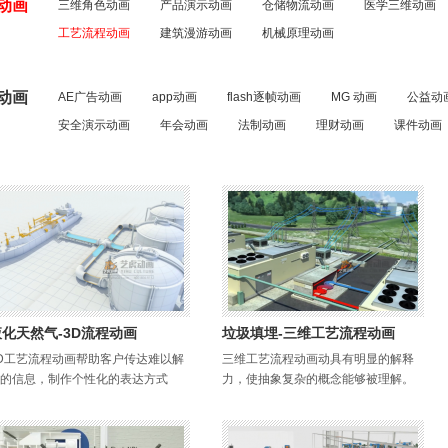
动画
三维角色动画
产品演示动画
仓储物流动画
医学三维动画
工艺流程动画
建筑漫游动画
机械原理动画
动画
AE广告动画
app动画
flash逐帧动画
MG 动画
公益动
安全演示动画
年会动画
法制动画
理财动画
课件动画
液化天然气-3D流程动画
垃圾填埋-三维工艺流程动画
D工艺流程动画帮助客户传达难以解
三维工艺流程动画动具有明显的解释
的信息，制作个性化的表达方式
力，使抽象复杂的概念能够被理解。