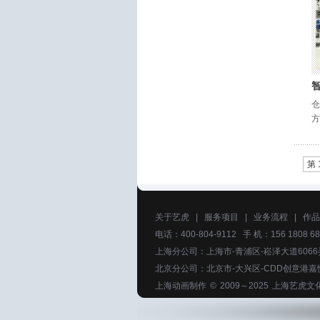
仓
方
第 
关于艺虎
|
服务项目
|
业务流程
|
作品
电话：400-804-9112 手 机：156 1808 68
上海分公司：上海市-青浦区-崧泽大道6066
北京分公司：北京市-大兴区-CDD创意港嘉
上海动画制作
© 2009～2025
上海艺虎文