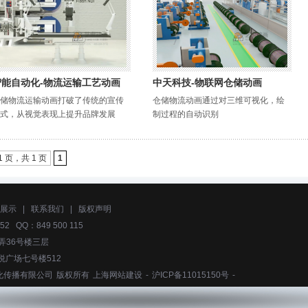
智能自动化-物流运输工艺动画
中天科技-物联网仓储动画
储物流运输动画打破了传统的宣传
仓储物流动画通过对三维可视化，绘
式，从视觉表现上提升品牌发展
制过程的自动识别
1 页，共 1 页
1
展示
|
联系我们
|
版权声明
52 QQ：849 500 115
弄36号楼三层
悦广场七号楼512
化传播有限公司
版权所有
上海网站建设
-
沪ICP备11015150号
-