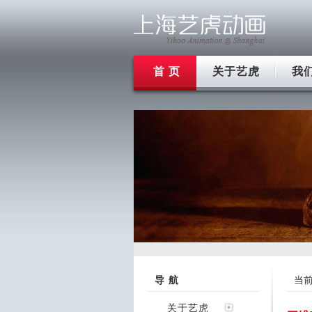
首 页
关于艺虎
我
导 航
当
关于艺虎